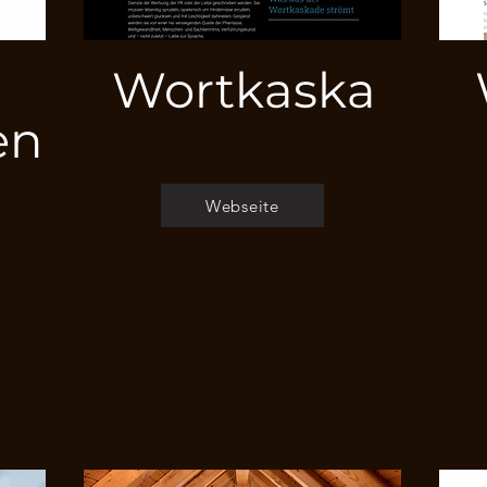
Wortkaska
en
Webseite