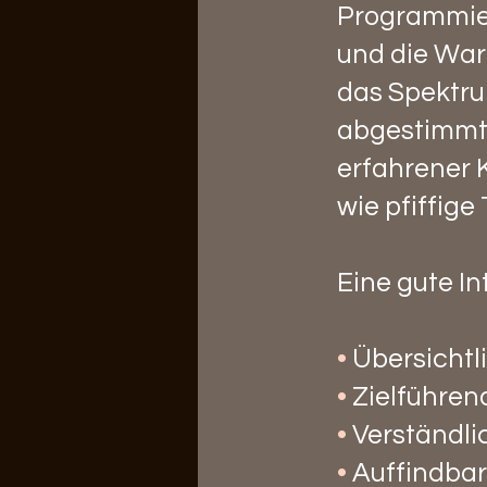
Programmie
und die Wart
das Spektru
abgestimmt 
erfahrener 
wie pfiffige 
Eine gute In
•
Übersichtl
•
Zielführen
•
Verständli
•
Auffindbar