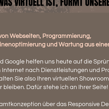
WAS VIRTUELL IST, FORMT UNSERE
WAS VIRTUELL IST, FORMT UNSERE
von Webseiten, Programmierung,
nenoptimierung und Wartung aus eine
d Google helfen uns heute auf die Sprü
im Internet nach Dienstleistungen und P
lten Sie also Ihren virtuellen Showroom
 bleiben. Dafür stehe ich an Ihrer Seite
amtkonzeption über das Responsive Des