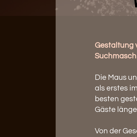
Gestaltung 
Suchmaschi
Die Maus un
als erstes 
besten gesta
Gäste länger
Von der Ges