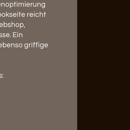
enoptimierung
okseite reicht
Webshop,
se. Ein
ebenso griffige
s: