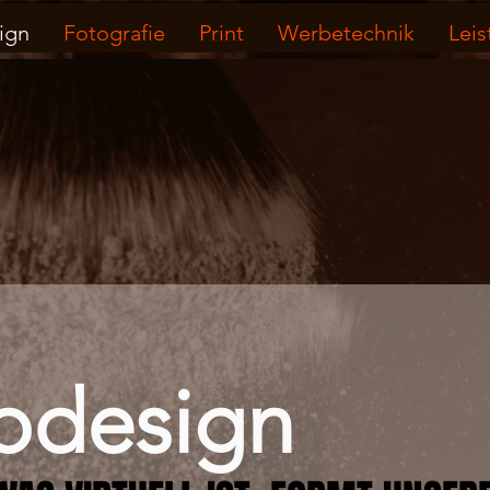
ign
Fotografie
Print
Werbetechnik
Lei
design