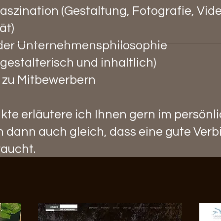
szination (Gestaltung, Fotografie, Vide
ät)
der Unternehmensphilosophie
(gestalterisch und inhaltlich)
 zu Mitbewerbern
kte erläutere ich Ihnen gern im persönl
ch dann auch gleich, dass eine gute Ver
raucht.