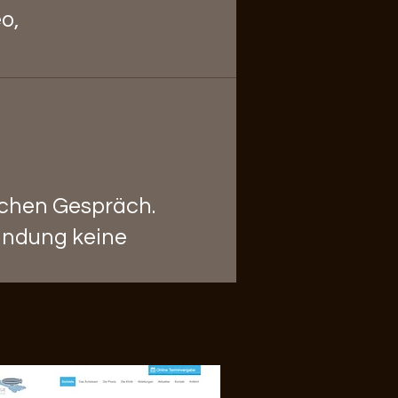
o,
ichen Gespräch.
bindung keine