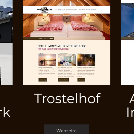
Trostelhof
rk
Webseite