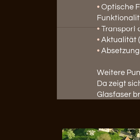
•
Optische Fa
Funktionalit
•
Transport 
•
Aktualität 
•
Absetzung
Weitere Pun
Da zeigt si
Glasfaser b