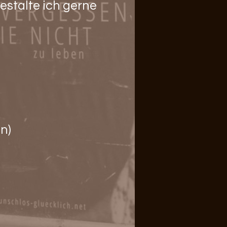
estalte ich gerne
n)