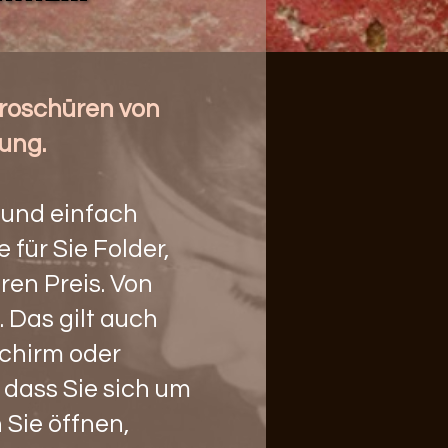
Broschüren von
rung.
 und einfach
 für Sie Folder,
ren Preis. Von
. Das gilt auch
schirm oder
 dass Sie sich um
 Sie öffnen,