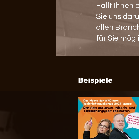
Fällt Ihnen
Sie uns dar
allen Branc
für Sie mög
Beispiele